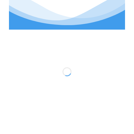
GSCOM – Văn Phòng Phẩm, Máy
Văn Phòng, Bộ Đàm & Thiết Bị Hàn
GSCOM chuyên cung cấp văn phòng phẩm
giấy in, máy in, thiết bị văn phòng, bộ đàm,
thiết bị mạng, nội thất văn phòng cùng thiết
bị và phụ kiện hàn chính hãng. Chúng tôi
mang đến giải pháp mua sắm toàn diện cho
doanh nghiệp, nhà máy, công trình và cửa
hàng kỹ thuật với sản phẩm đa dạng, giá
cạnh tranh, và dịch vụ hỗ trợ tận tâm.
GSCOM cam kết đồng hành cùng khách
hàng trong việc xây dựng môi trường làm