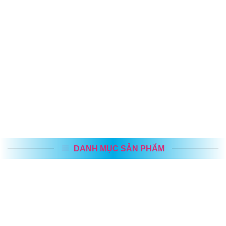
việc hiện đại, vận hành hiệu quả và tối ưu
chi phí.
XEM THÊM
DANH MỤC SẢN PHẨM