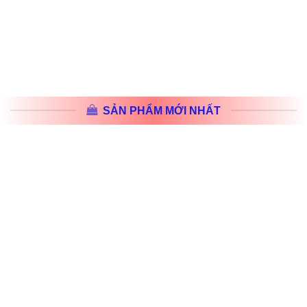
MÁY BỘ ĐÀM HYTERA
BÚT BI, BÚT GEL, BÚT CHÌ
Bộ đàm Hytera BD508 – DMR
Bút Gel Thiên Long GEL-08
chuyên nghiệp, dual-mode, bền
SẢN PHẨM MỚI NHẤT
bỉ
BẢO HỘ LAO ĐỘNG
BROTHER
Nón bảo hộ SSEDA M10 –
Máy in laser Broth