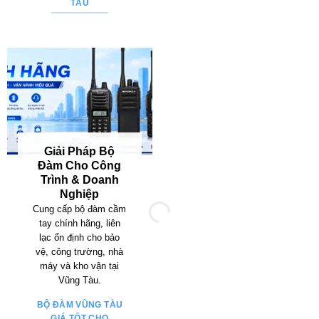
TÀU
Giải Pháp Bộ
Đàm Cho Công
Trình & Doanh
Nghiệp
Cung cấp bộ đàm cầm
tay chính hãng, liên
lạc ổn định cho bảo
vệ, công trường, nhà
máy và kho vận tại
Vũng Tàu.
BỘ ĐÀM VŨNG TÀU
GIÁ TỐT CHO