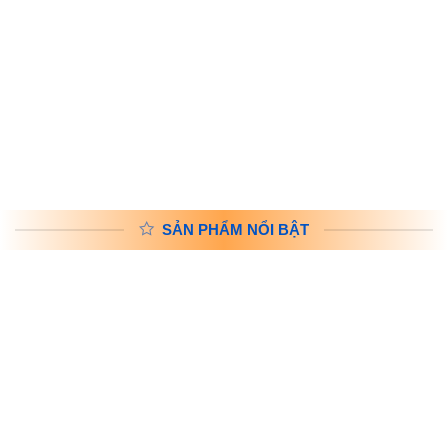
GIÁO DỤC & DỤNG CỤ
VĂN PHÒNG PHẨM
HỌC TẬP
SẢN PHẨM NỔI BẬT