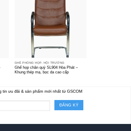
+
+
GHẾ PHÒNG HỌP, HỘI TRƯỜNG
GHẾ PHÒNG HỌP, HỘI 
–
Ghế họp chân quỳ SL904 Hòa Phát –
Ghế phòng họp SL601S
Khung thép mạ, bọc da cao cấp
kế gọn nhẹ, sang trọn
g tin ưu đãi & sản phẩm mới nhất từ GSCOM