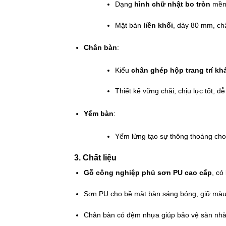
Dạng
hình chữ nhật bo tròn
mềm 
Mặt bàn
liền khối
, dày 80 mm, ch
Chân bàn
:
Kiểu
chân ghép hộp trang trí k
Thiết kế vững chãi, chịu lực tốt, dễ
Yếm bàn
:
Yếm lửng tạo sự thông thoáng cho
3. Chất liệu
Gỗ công nghiệp phủ sơn PU cao cấp
, có
Sơn PU cho bề mặt bàn sáng bóng, giữ màu 
Chân bàn có đệm nhựa giúp bảo vệ sàn nhà v