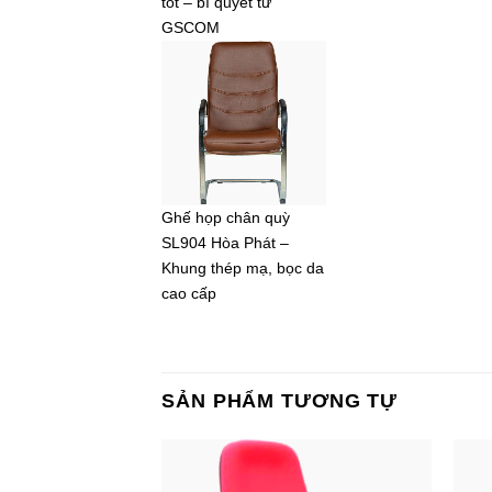
tốt – bí quyết từ
GSCOM
Ghế họp chân quỳ
SL904 Hòa Phát –
Khung thép mạ, bọc da
cao cấp
SẢN PHẨM TƯƠNG TỰ