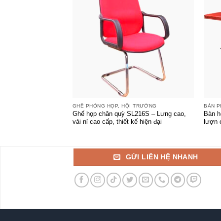
+
+
GHẾ PHÒNG HỌP, HỘI TRƯỜNG
BÀN P
Ghế họp chân quỳ SL216S – Lưng cao,
Bàn h
vải nỉ cao cấp, thiết kế hiện đại
lượn 
GỬI LIÊN HỆ NHANH