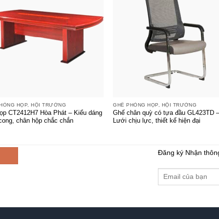
+
HÒNG HỌP, HỘI TRƯỜNG
GHẾ PHÒNG HỌP, HỘI TRƯỜNG
ọp CT2412H7 Hòa Phát – Kiểu dáng
Ghế chân quỳ có tựa đầu GL423TD 
cong, chân hộp chắc chắn
Lưới chịu lực, thiết kế hiện đại
Đăng ký Nhận thôn