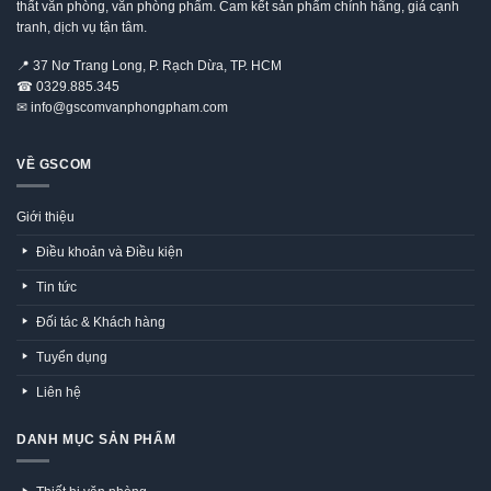
thất văn phòng, văn phòng phẩm. Cam kết sản phẩm chính hãng, giá cạnh
tranh, dịch vụ tận tâm.
📍
37 Nơ Trang Long, P. Rạch Dừa, TP. HCM
☎
0329.885.345
✉
info@gscomvanphongpham.com
VỀ GSCOM
Giới thiệu
Điều khoản và Điều kiện
Tin tức
Đối tác & Khách hàng
Tuyển dụng
Liên hệ
DANH MỤC SẢN PHẨM