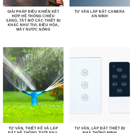
GIẢI PHÁP ĐIỀU KHIỂN KẾT
TƯ VẤN LẮP ĐẶT CAMERA
HỢP HỆ THỐNG CHIẾU
AN NINH
SÁNG, TẮT MỞ CÁC THIẾT BỊ
KHÁC NHƯ TIVI, ĐIỀU HÒA,
MÁY NƯỚC NÓNG
TƯ VẤN, THIẾT KẾ VÀ LẮP
TƯ VẤN, LẮP ĐẶT THIẾT BỊ
ĐẶT HỆ THỐNG TƯỚI RAU,
NHÀ THÔNG MINH