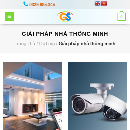
Bỏ
0329.885.345
qua
0
nội
dung
GIẢI PHÁP NHÀ THÔNG MINH
Trang chủ
/
Dịch vụ
/
Giải pháp nhà thông minh