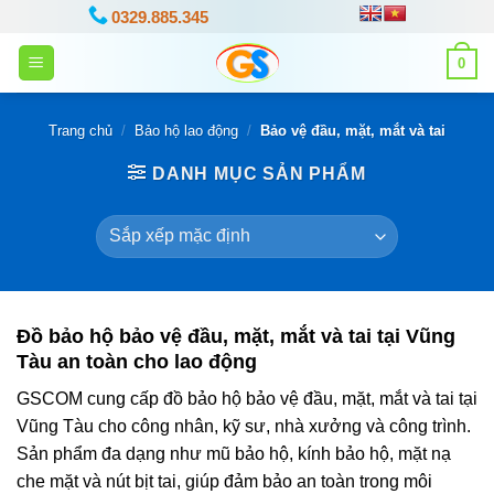
Bỏ
0329.885.345
qua
0
nội
dung
Trang chủ
/
Bảo hộ lao động
/
Bảo vệ đầu, mặt, mắt và tai
DANH MỤC SẢN PHẨM
Đồ bảo hộ bảo vệ đầu, mặt, mắt và tai tại Vũng
Tàu an toàn cho lao động
GSCOM cung cấp đồ bảo hộ bảo vệ đầu, mặt, mắt và tai tại
Vũng Tàu cho công nhân, kỹ sư, nhà xưởng và công trình.
Sản phẩm đa dạng như mũ bảo hộ, kính bảo hộ, mặt nạ
che mặt và nút bịt tai, giúp đảm bảo an toàn trong môi