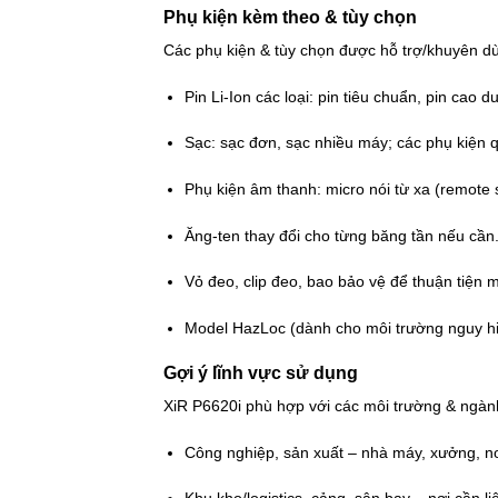
Phụ kiện kèm theo & tùy chọn
Các phụ kiện & tùy chọn được hỗ trợ/khuyên dù
Pin Li-Ion các loại: pin tiêu chuẩn, pin cao
Sạc: sạc đơn, sạc nhiều máy; các phụ kiện q
Phụ kiện âm thanh: micro nói từ xa (remote
Ăng-ten thay đổi cho từng băng tần nếu cần
Vỏ đeo, clip đeo, bao bảo vệ để thuận tiện 
Model HazLoc (dành cho môi trường nguy hi
Gợi ý lĩnh vực sử dụng
XiR P6620i phù hợp với các môi trường & ngàn
Công nghiệp, sản xuất – nhà máy, xưởng, nơi 