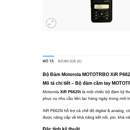
MÔ TẢ
ĐÁNH GIÁ (0)
Bộ Đàm Motorola MOTOTRBO XiR P6620i –
Mô tả chi tiết – Bộ đàm cầm tay MOTO
Motorola
XiR P6620i
là một chiếc bộ đàm kỹ th
phục vụ nhu cầu liên lạc hàng ngày trong môi t
XiR P6620i hỗ trợ cả chế độ digital & analog,
được nâng cấp về khả năng kết nối, pin, khả n
Đặc tính kỹ thuật