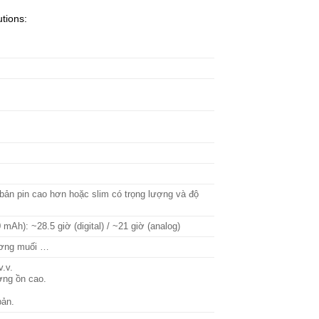
tions:
bản pin cao hơn hoặc slim có trọng lượng và độ
 mAh): ~28.5 giờ (digital) / ~21 giờ (analog)
sương muối …
v.v.
ường ồn cao.
bản.