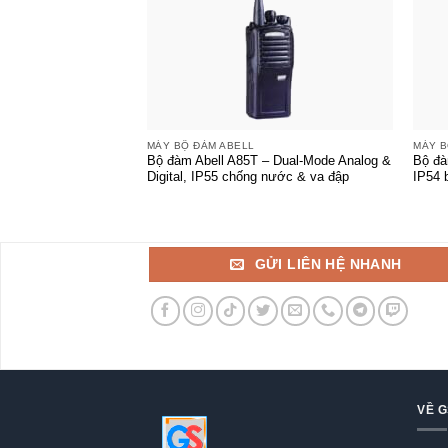
+
+
MÁY BỘ ĐÀM ABELL
MÁY B
Bộ đàm Abell A85T – Dual-Mode Analog &
Bộ đà
Digital, IP55 chống nước & va đập
IP54 
GỬI LIÊN HỆ NHANH
VỀ 