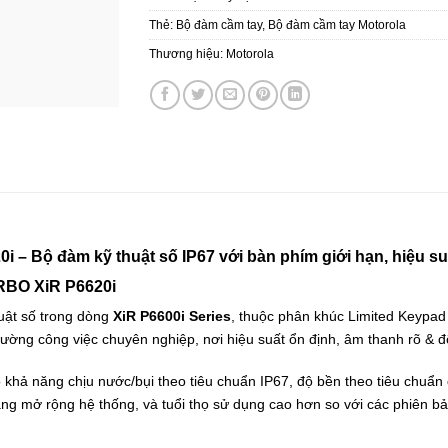
Thẻ:
Bộ đàm cầm tay
,
Bộ đàm cầm tay Motorola
Thương hiệu:
Motorola
 Bộ đàm kỹ thuật số IP67 với bàn phím giới hạn, hiệu su
TRBO XiR P6620i
uật số trong dòng
XiR P6600i Series
, thuộc phân khúc Limited Keypad 
rường công việc chuyên nghiệp, nơi hiệu suất ổn định, âm thanh rõ & độ
 có khả năng chịu nước/bụi theo tiêu chuẩn IP67, độ bền theo tiêu ch
ăng mở rộng hệ thống, và tuổi thọ sử dụng cao hơn so với các phiên bả