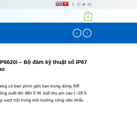
0
620i – Bộ đàm kỹ thuật số IP67
ao
alog có bàn phím giới hạn trong dòng XiR
ng suất lên đến 5 W, tuổi thọ pin cao (~28.5
g vượt trội trong môi trường công việc khắc