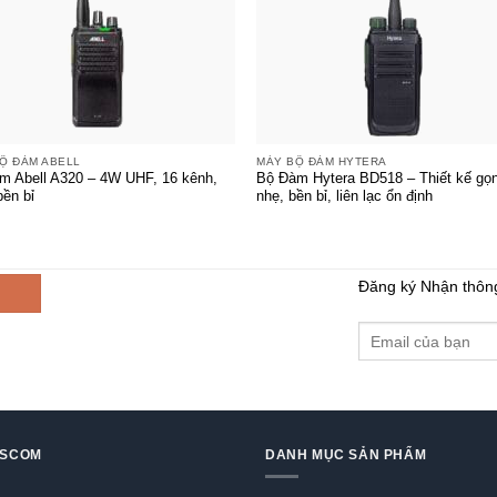
+
Ộ ĐÀM ABELL
MÁY BỘ ĐÀM HYTERA
m Abell A320 – 4W UHF, 16 kênh,
Bộ Đàm Hytera BD518 – Thiết kế gọ
bền bỉ
nhẹ, bền bỉ, liên lạc ổn định
Đăng ký Nhận thôn
GSCOM
DANH MỤC SẢN PHẨM