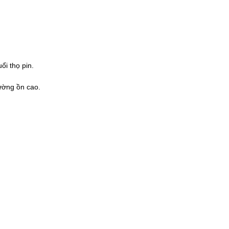
ổi thọ pin.
ường ồn cao.