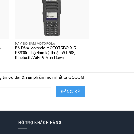
+
+
MÁY BỘ ĐÀM MOTOROLA
MÁY BỘ ĐÀM MOTOROL
n
Bộ Đàm Motorola MOTOTRBO XiR
Bộ Đàm Motorola MO
P8600i – bộ đàm kỹ thuật số IP68,
P6600i – hỗ trợ VHF/U
Bluetooth/WiFi & Man-Down
chuẩn IP67
g tin ưu đãi & sản phẩm mới nhất từ GSCOM
HỖ TRỢ KHÁCH HÀNG