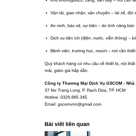
Khu kho/logistics, cảng, sân bay – nơi cần li
Vận tải, giao nhận, vận chuyển – tài xế, đội x
An ninh, bảo vệ, sự kiện – do tính năng bàn
Dịch vụ tiện ích (điện, nước, viễn thông) – b
Bệnh viện, trường học, resort – nơi cần thiết 
Quý khách hàng có nhu cầu về thiết bị, nội thấ
mãi, giảm giá hấp dẫn
Công ty Thương Mại Dịch Vụ GSCOM - Nhà c
37 Nơ Trang Long, P. Rạch Dừa, TP. HCM
Hotline: 0329.885.345
Email: gscomvnn@gmail.com
Bài viết liên quan