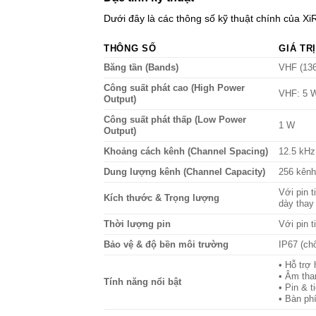
Dưới đây là các thông số kỹ thuật chính của Xi
THÔNG SỐ
GIÁ TRỊ
Băng tần (Bands)
VHF (136
Công suất phát cao (High Power
VHF: 5 
Output)
Công suất phát thấp (Low Power
1 W
Output)
Khoảng cách kênh (Channel Spacing)
12.5 kHz
Dung lượng kênh (Channel Capacity)
256 kênh
Với pin 
Kích thước & Trọng lượng
dày thay
Thời lượng pin
Với pin t
Bảo vệ & độ bền môi trường
IP67 (ch
• Hỗ trợ
• Âm tha
Tính năng nổi bật
• Pin & 
• Bàn ph