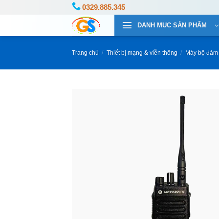
Bỏ
0329.885.345
qua
DANH MUC SẢN PHẨM
nội
dung
Trang chủ
/
Thiết bị mạng & viễn thông
/
Máy bộ đàm