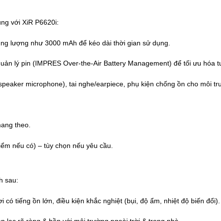
ng với XiR P6620i:
 dung lượng như 3000 mAh để kéo dài thời gian sử dụng.
uản lý pin (IMPRES Over-the-Air Battery Management) để tối ưu hóa tu
 speaker microphone), tai nghe/earpiece, phụ kiện chống ồn cho môi tr
.
mang theo.
ểm nếu có) – tùy chọn nếu yêu cầu.
h sau:
có tiếng ồn lớn, điều kiện khắc nghiệt (bụi, độ ẩm, nhiệt độ biến đổi).