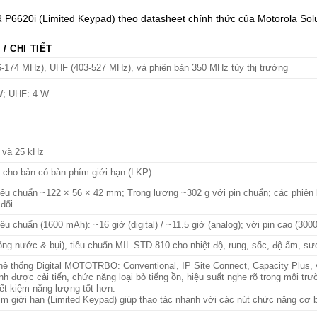
R P6620i (Limited Keypad) theo datasheet chính thức của Motorola Solu
 / CHI TIẾT
-174 MHz), UHF (403-527 MHz), và phiên bản 350 MHz tùy thị trường
W; UHF: 4 W
 và 25 kHz
 cho bản có bàn phím giới hạn (LKP)
tiêu chuẩn ~122 × 56 × 42 mm; Trọng lượng ~302 g với pin chuẩn; các phiên 
 đổi
iêu chuẩn (1600 mAh): ~16 giờ (digital) / ~11.5 giờ (analog); với pin cao (3000
ống nước & bụi), tiêu chuẩn MIL-STD 810 cho nhiệt độ, rung, sốc, độ ẩm, 
 hệ thống Digital MOTOTRBO: Conventional, IP Site Connect, Capacity Plus, 
nh được cải tiến, chức năng loại bỏ tiếng ồn, hiệu suất nghe rõ trong môi tr
tiết kiệm năng lượng tốt hơn.
ím giới hạn (Limited Keypad) giúp thao tác nhanh với các nút chức năng cơ 