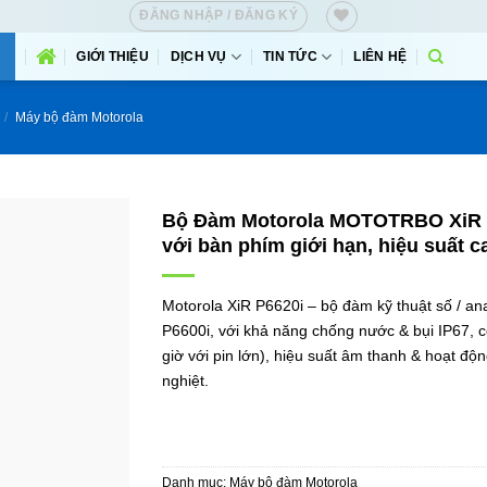
ĐĂNG NHẬP / ĐĂNG KÝ
GIỚI THIỆU
DỊCH VỤ
TIN TỨC
LIÊN HỆ
/
Máy bộ đàm Motorola
Bộ Đàm Motorola MOTOTRBO XiR P6
với bàn phím giới hạn, hiệu suất c
Motorola XiR P6620i – bộ đàm kỹ thuật số / an
P6600i, với khả năng chống nước & bụi IP67, cô
giờ với pin lớn), hiệu suất âm thanh & hoạt độn
nghiệt.
Danh mục:
Máy bộ đàm Motorola