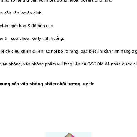
ên lạc rõ ràng & bền với môi trường ngoài trời & trong nhà.
e cần liên lạc ổn định.
 phím giới hạn & độ bền cao.
ảo trì, sửa chữa, xử lý tình huống.
bị dễ điều khiển & liên lạc nội bộ rõ ràng, đặc biệt khi cần tính năng dig
t văn phòng, văn phòng phẩm vui lòng liên hệ
GSCOM
để nhận được giá
ung cấp văn phòng phẩm chất lượng, uy tín