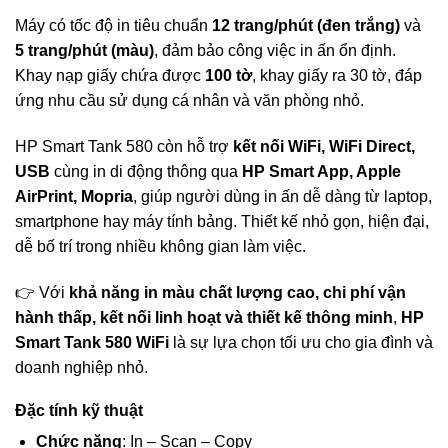
Máy có tốc độ in tiêu chuẩn
12 trang/phút (đen trắng)
và
5 trang/phút (màu)
, đảm bảo công việc in ấn ổn định.
Khay nạp giấy chứa được
100 tờ
, khay giấy ra 30 tờ, đáp
ứng nhu cầu sử dụng cá nhân và văn phòng nhỏ.
HP Smart Tank 580 còn hỗ trợ
kết nối WiFi, WiFi Direct,
USB
cùng in di động thông qua
HP Smart App, Apple
AirPrint, Mopria
, giúp người dùng in ấn dễ dàng từ laptop,
smartphone hay máy tính bảng. Thiết kế nhỏ gọn, hiện đại,
dễ bố trí trong nhiều không gian làm việc.
👉 Với
khả năng in màu chất lượng cao, chi phí vận
hành thấp, kết nối linh hoạt và thiết kế thông minh
,
HP
Smart Tank 580 WiFi
là sự lựa chọn tối ưu cho gia đình và
doanh nghiệp nhỏ.
Đặc tính kỹ thuật
Chức năng
: In – Scan – Copy