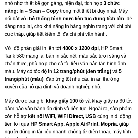
nhỏ nhờ thiết kế gọn gàng, hiện đại, tích hợp
3 chức
năng: In – Scan – Copy
trong một thiết bị duy nhất. Máy
nổi bật với
hệ thống bình mực liên tục dung tích lớn
, dễ
dàng nạp lại, cho khả năng in hàng nghìn trang với chi phí
cực thấp, giúp tiết kiệm tối đa chi phí vận hành.
Với độ phân giải in lên tới
4800 x 1200 dpi
, HP Smart
Tank 580 mang lại bản in sắc nét, màu sắc tươi sáng và
chân thực, phù hợp cho cả tài liệu văn bản lẫn hình ảnh
màu. Máy có tốc độ in
12 trang/phút (đen trắng)
và
5
trang/phút (màu)
, đáp ứng tốt nhu cầu in ấn thường
xuyên của hộ gia đình và doanh nghiệp nhỏ.
Máy được trang bị
khay giấy 100 tờ
và khay giấy ra 30 tờ,
đảm bảo vận hành ổn định và liên tục. Ngoài ra, sản phẩm
còn hỗ trợ
kết nối WiFi, WiFi Direct, USB
cùng in di động
tiện lợi qua
HP Smart App, Apple AirPrint, Mopria
, giúp
người dùng in tài liệu nhanh chóng từ điện thoại, máy tính