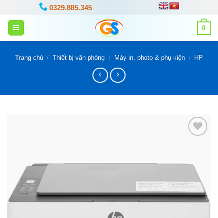
Bỏ
0329.885.345
qua
0
nội
dung
Trang chủ
/
Thiết bị văn phòng
/
Máy in, photo & phụ kiện
/
HP