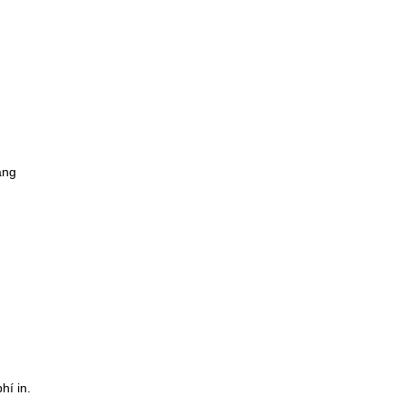
ang
phí in.