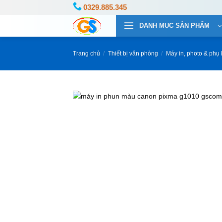
Bỏ
0329.885.345
qua
DANH MUC SẢN PHẨM
nội
dung
Trang chủ
/
Thiết bị văn phòng
/
Máy in, photo & phụ 