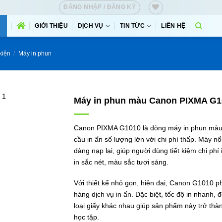
ĐĂNG NHẬP / ĐĂNG KÝ
GIỚI THIỆU
DỊCH VỤ
TIN TỨC
LIÊN HỆ
kiện
/
Máy in phun
Máy in phun màu Canon PIXMA G1
Canon PIXMA G1010 là dòng máy in phun màu t
cầu in ấn số lượng lớn với chi phí thấp. Máy nổ
dàng nạp lại, giúp người dùng tiết kiệm chi p
in sắc nét, màu sắc tươi sáng.
Với thiết kế nhỏ gọn, hiện đại, Canon G1010 p
hàng dịch vụ in ấn. Đặc biệt, tốc độ in nhanh, 
loại giấy khác nhau giúp sản phẩm này trở thàn
học tập.