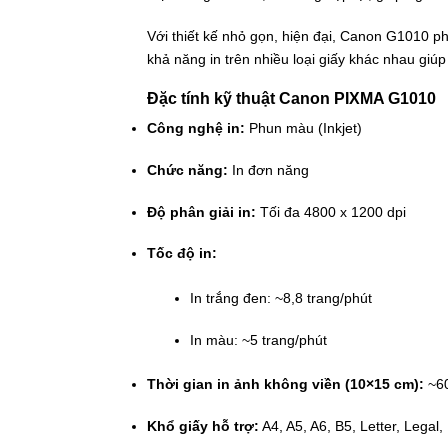
Với thiết kế nhỏ gọn, hiện đại, Canon G1010 ph
khả năng in trên nhiều loại giấy khác nhau giú
Đặc tính kỹ thuật Canon PIXMA G1010
Công nghệ in:
Phun màu (Inkjet)
Chức năng:
In đơn năng
Độ phân giải in:
Tối đa 4800 x 1200 dpi
Tốc độ in:
In trắng đen: ~8,8 trang/phút
In màu: ~5 trang/phút
Thời gian in ảnh không viền (10×15 cm):
~60
Khổ giấy hỗ trợ:
A4, A5, A6, B5, Letter, Lega