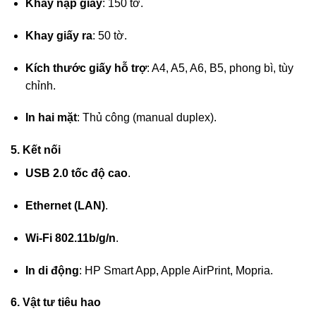
Khay nạp giấy
: 150 tờ.
Khay giấy ra
: 50 tờ.
Kích thước giấy hỗ trợ
: A4, A5, A6, B5, phong bì, tùy
chỉnh.
In hai mặt
: Thủ công (manual duplex).
5. Kết nối
USB 2.0 tốc độ cao
.
Ethernet (LAN)
.
Wi-Fi 802.11b/g/n
.
In di động
: HP Smart App, Apple AirPrint, Mopria.
6. Vật tư tiêu hao