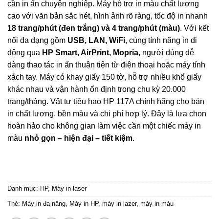
cần in ấn chuyên nghiệp. Máy hỗ trợ in màu chất lượng
cao với văn bản sắc nét, hình ảnh rõ ràng, tốc độ in nhanh
18 trang/phút (đen trắng) và 4 trang/phút (màu)
. Với kết
nối đa dạng gồm
USB, LAN, WiFi
, cùng tính năng in di
động qua
HP Smart, AirPrint, Mopria
, người dùng dễ
dàng thao tác in ấn thuận tiện từ điện thoại hoặc máy tính
xách tay. Máy có khay giấy 150 tờ, hỗ trợ nhiều khổ giấy
khác nhau và vận hành ổn định trong chu kỳ 20.000
trang/tháng. Vật tư tiêu hao HP 117A chính hãng cho bản
in chất lượng, bền màu và chi phí hợp lý. Đây là lựa chọn
hoàn hảo cho không gian làm việc cần một chiếc máy in
màu
nhỏ gọn – hiện đại – tiết kiệm
.
Danh mục:
HP
,
Máy in laser
Thẻ:
Máy in đa năng
,
Máy in HP
,
máy in lazer
,
máy in màu