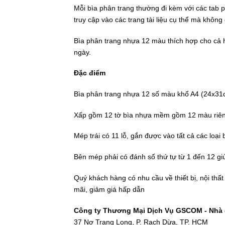
Mỗi bìa phân trang thường đi kèm với các tab 
truy cập vào các trang tài liệu cụ thể mà khôn
Bìa phân trang nhựa 12 màu thích hợp cho cả h
ngày.
Đặc điểm
Bìa phân trang nhựa 12 số màu khổ A4 (24x31
Xấp gồm 12 tờ bìa nhựa mềm gồm 12 màu riêng
Mép trái có 11 lỗ, gắn được vào tất cả
các loại 
Bên mép phải có đánh số thứ tự từ 1 đến 12 giúp
Quý khách hàng có nhu cầu về thiết bị, nội thấ
mãi, giảm giá hấp dẫn
Công ty Thương Mại Dịch Vụ GSCOM - Nhà c
37 Nơ Trang Long, P. Rạch Dừa, TP. HCM