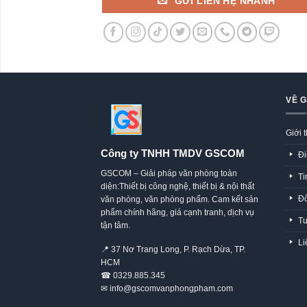
GỬI LIÊN HỆ NHANH
VỀ 
Giới 
Công ty TNHH TMDV GSCOM
Đi
GSCOM – Giải pháp văn phòng toàn
Ti
diện:Thiết bị công nghệ, thiết bị & nội thất
Đố
văn phòng, văn phòng phẩm. Cam kết sản
phẩm chính hãng, giá cạnh tranh, dịch vụ
Tu
tận tâm.
Li
📍
37 Nơ Trang Long, P. Rạch Dừa, TP.
HCM
☎
0329.885.345
✉
info@gscomvanphongpham.com