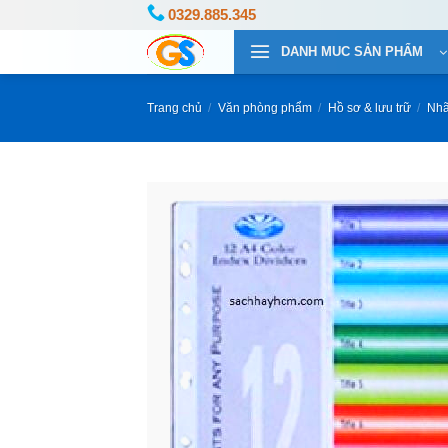
Bỏ
0329.885.345
qua
DANH MUC SẢN PHẨM
nội
dung
Trang chủ
/
Văn phòng phẩm
/
Hồ sơ & lưu trữ
/
Nhã