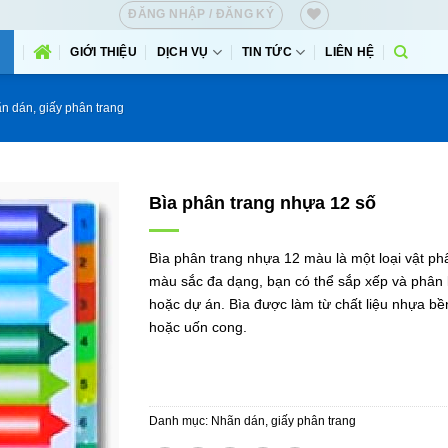
ĐĂNG NHẬP / ĐĂNG KÝ
GIỚI THIỆU
DỊCH VỤ
TIN TỨC
LIÊN HỆ
n dán, giấy phân trang
Bìa phân trang nhựa 12 số
Bìa phân trang nhựa 12 màu là một loại vật ph
màu sắc đa dạng, bạn có thể sắp xếp và phân l
hoặc dự án. Bìa được làm từ chất liệu nhựa bền,
hoặc uốn cong.
Danh mục:
Nhãn dán, giấy phân trang