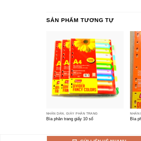
SẢN PHẨM TƯƠNG TỰ
+
+
NHÃN DÁN, GIẤY PHÂN TRANG
NHÃN 
Bìa phân trang giấy 10 số
Bìa p