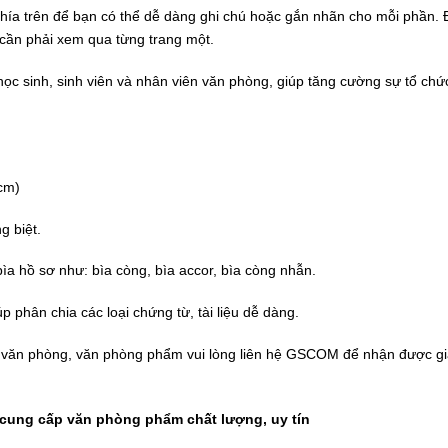
phía trên để bạn có thể dễ dàng ghi chú hoặc gắn nhãn cho mỗi phần.
g cần phải xem qua từng trang một.
ọc sinh, sinh viên và nhân viên văn phòng, giúp tăng cường sự tổ chức
cm)
 biệt.
bìa hồ sơ
như: bìa còng, bìa accor, bìa còng nhẫn.
 phân chia các loại chứng từ, tài liệu dễ dàng.
t văn phòng, văn phòng phẩm vui lòng liên hệ
GSCOM
để nhận được giá
ung cấp văn phòng phẩm chất lượng, uy tín