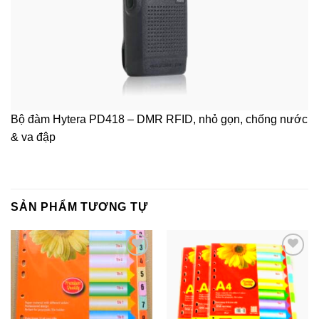
Bộ đàm Hytera PD418 – DMR RFID, nhỏ gọn, chống nước
& va đập
SẢN PHẨM TƯƠNG TỰ