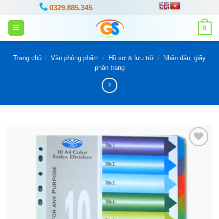
Bỏ
0329.885.345
qua
0
nội
dung
Trang chủ
/
Văn phòng phẩm
/
Hồ sơ & lưu trữ
/
Nhãn dán, giấy
phân trang