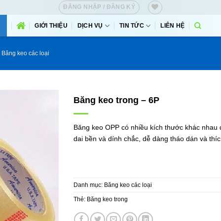
ĐĂNG NHẬP / ĐĂNG KÝ
GIỚI THIỆU
DỊCH VỤ
TIN TỨC
LIÊN HỆ
Băng keo các loại
Băng keo trong – 6P
Băng keo OPP có nhiều kích thước khác nhau 
dai bền và dính chắc, dễ dàng tháo dán và thí
Danh mục:
Băng keo các loại
Thẻ:
Băng keo trong