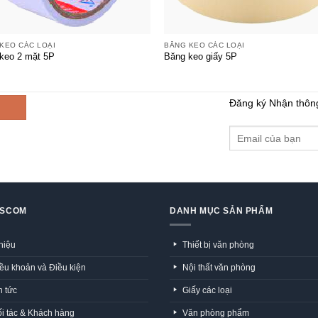
+
KEO CÁC LOẠI
BĂNG KEO CÁC LOẠI
keo 2 mặt 5P
Băng keo giấy 5P
Đăng ký Nhận thôn
GSCOM
DANH MỤC SẢN PHẨM
thiệu
Thiết bị văn phòng
ều khoản và Điều kiện
Nội thất văn phòng
n tức
Giấy các loại
i tác & Khách hàng
Văn phòng phẩm