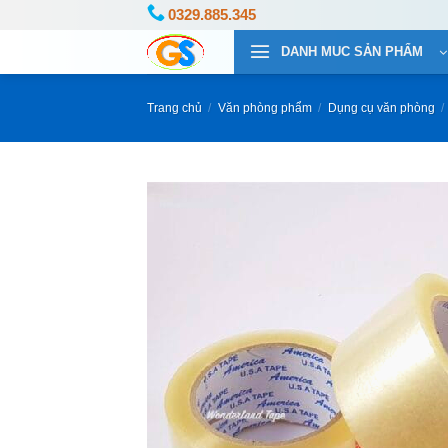
Bỏ
0329.885.345
qua
DANH MUC SẢN PHẨM
nội
dung
Trang chủ
/
Văn phòng phẩm
/
Dụng cụ văn phòng
/