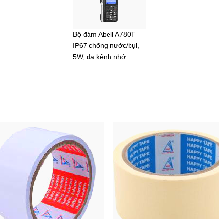
Bộ đàm Abell A780T –
IP67 chống nước/bụi,
5W, đa kênh nhớ