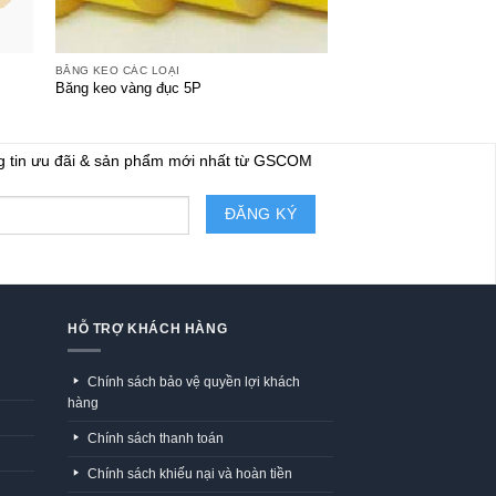
+
+
BĂNG KEO CÁC LOẠI
BĂNG KEO CÁC LOẠI
Băng keo vàng đục 5P
Băng Keo Trong 5P- 6
g tin ưu đãi & sản phẩm mới nhất từ GSCOM
HỖ TRỢ KHÁCH HÀNG
Chính sách bảo vệ quyền lợi khách
hàng
Chính sách thanh toán
Chính sách khiếu nại và hoàn tiền