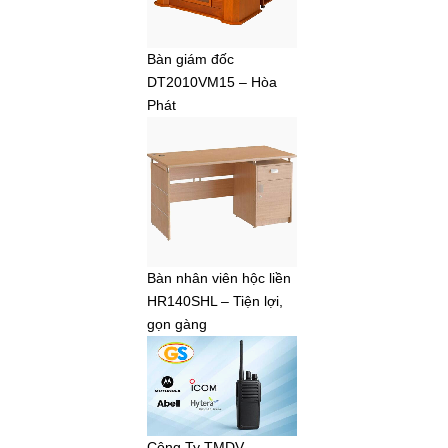
Bàn giám đốc
DT2010VM15 – Hòa
Phát
Bàn nhân viên hộc liền
HR140SHL – Tiện lợi,
gọn gàng
Công Ty TMDV