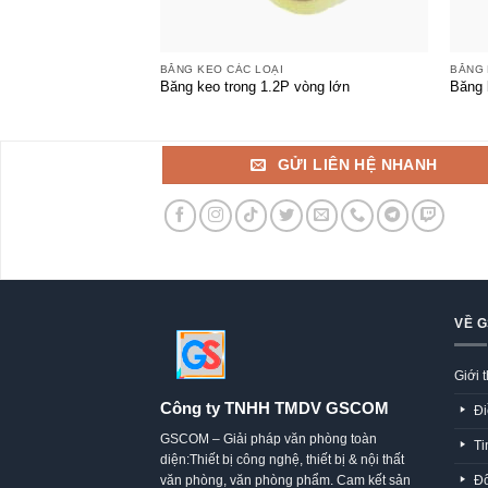
+
+
BĂNG KEO CÁC LOẠI
BĂNG 
Băng keo trong 1.2P vòng lớn
Băng 
GỬI LIÊN HỆ NHANH
VỀ 
Giới 
Công ty TNHH TMDV GSCOM
Đi
GSCOM – Giải pháp văn phòng toàn
Ti
diện:Thiết bị công nghệ, thiết bị & nội thất
Đố
văn phòng, văn phòng phẩm. Cam kết sản