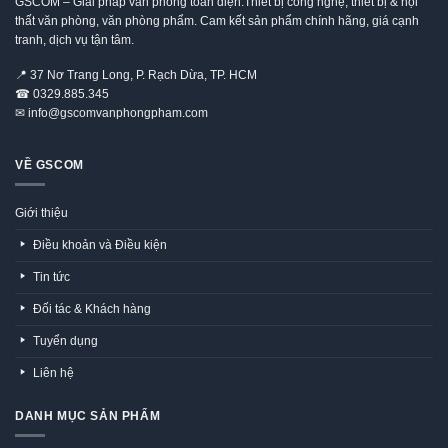
GSCOM – Giải pháp văn phòng toàn diện:Thiết bị công nghệ, thiết bị & nội
thất văn phòng, văn phòng phẩm. Cam kết sản phẩm chính hãng, giá cạnh
tranh, dịch vụ tận tâm.
📍
37 Nơ Trang Long, P. Rạch Dừa, TP. HCM
☎
0329.885.345
✉
info@gscomvanphongpham.com
VỀ GSCOM
Giới thiệu
Điều khoản và Điều kiện
Tin tức
Đối tác & Khách hàng
Tuyển dụng
Liên hệ
DANH MỤC SẢN PHẨM