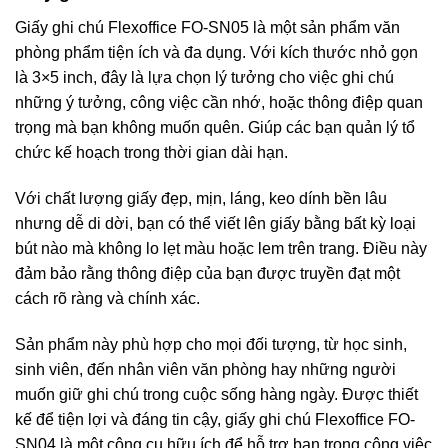
Giấy ghi chú Flexoffice FO-SN05 là một sản phẩm văn
phòng phẩm tiện ích và đa dụng. Với kích thước nhỏ gọn
là 3×5 inch, đây là lựa chọn lý tưởng cho việc ghi chú
những ý tưởng, công việc cần nhớ, hoặc thông điệp quan
trọng mà bạn không muốn quên. Giúp các bạn quản lý tổ
chức kế hoạch trong thời gian dài hạn.
Với chất lượng giấy đẹp, mịn, láng, keo dính bền lâu
nhưng dễ di dời, bạn có thể viết lên giấy bằng bất kỳ loại
bút nào mà không lo lẹt màu hoặc lem trên trang. Điều này
đảm bảo rằng thông điệp của bạn được truyền đạt một
cách rõ ràng và chính xác.
Sản phẩm này phù hợp cho mọi đối tượng, từ học sinh,
sinh viên, đến nhân viên văn phòng hay những người
muốn giữ ghi chú trong cuộc sống hàng ngày. Được thiết
kế để tiện lợi và đáng tin cậy, giấy ghi chú Flexoffice FO-
SN04 là một công cụ hữu ích để hỗ trợ bạn trong công việc