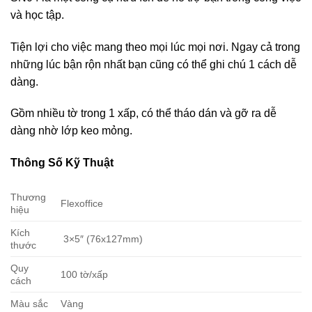
và học tập.
Tiện lợi cho việc mang theo mọi lúc mọi nơi. Ngay cả trong
những lúc bận rộn nhất bạn cũng có thể ghi chú 1 cách dễ
dàng.
Gồm nhiều tờ trong 1 xấp, có thể tháo dán và gỡ ra dễ
dàng nhờ lớp keo mỏng.
Thông Số Kỹ Thuật
Thương
Flexoffice
hiệu
Kích
3×5″ (76x127mm)
thước
Quy
100 tờ/xấp
cách
Màu sắc
Vàng