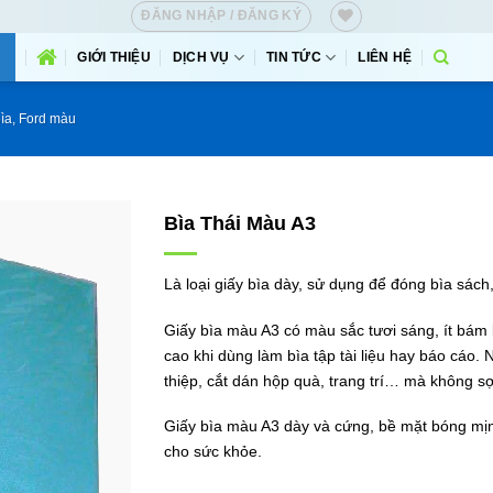
ĐĂNG NHẬP / ĐĂNG KÝ
GIỚI THIỆU
DỊCH VỤ
TIN TỨC
LIÊN HỆ
bìa, Ford màu
Bìa Thái Màu A3
Là loại giấy bìa dày, sử dụng để đóng bìa sách, 
Giấy bìa màu A3 có màu sắc tươi sáng, ít bám 
cao khi dùng làm bìa tập tài liệu hay báo cáo.
thiệp, cắt dán hộp quà, trang trí… mà không s
Giấy bìa màu A3 dày và cứng, bề mặt bóng mịn
cho sức khỏe.