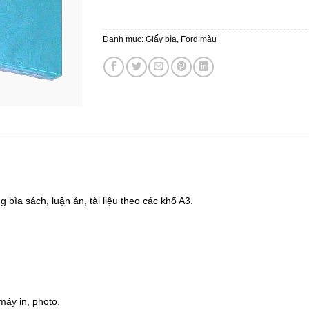
Danh mục:
Giấy bìa, Ford màu
g bìa sách, luận án, tài liệu theo các khổ A3.
máy in, photo.