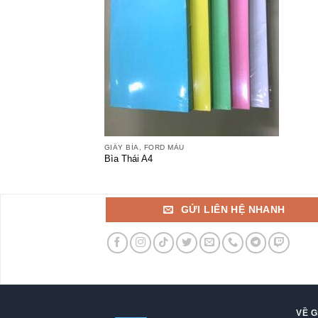
+
GIẤY BÌA, FORD MÀU
Bìa Thái A4
GỬI LIÊN HỆ NHANH
VỀ 