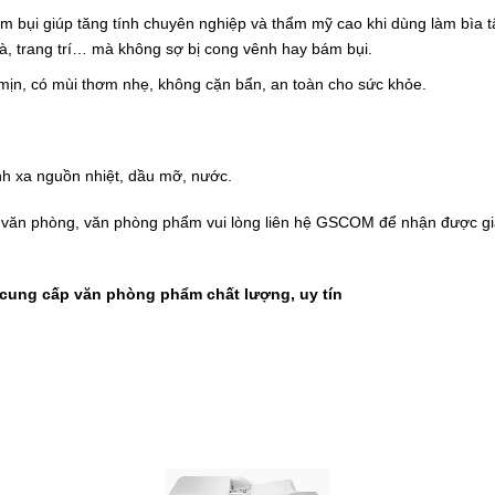
m bụi giúp tăng tính chuyên nghiệp và thẩm mỹ cao khi dùng làm bìa tậ
uà, trang trí… mà không sợ bị cong vênh hay bám bụi.
mịn, có mùi thơm nhẹ, không cặn bẩn, an toàn cho sức khỏe.
nh xa nguồn nhiệt, dầu mỡ, nước.
t văn phòng, văn phòng phẩm vui lòng liên hệ
GSCOM
để nhận được giá
ung cấp văn phòng phẩm chất lượng, uy tín