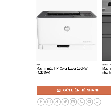
+
+
HP
BROT
Máy in màu HP Color Laser 150NW
Máy i
(4ZB95A)
nhanh,
GỬI LIÊN HỆ NHANH