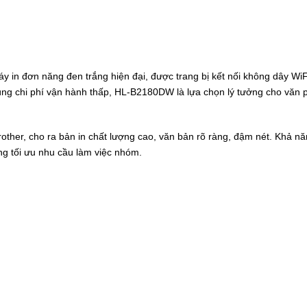
y in đơn năng đen trắng hiện đại, được trang bị kết nối không dây WiFi 
 cùng chi phí vận hành thấp, HL-B2180DW là lựa chọn lý tưởng cho văn
rother, cho ra bản in chất lượng cao, văn bản rõ ràng, đậm nét. Khả nă
ng tối ưu nhu cầu làm việc nhóm.