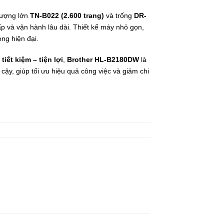
lượng lớn
TN-B022 (2.600 trang)
và trống
DR-
ấp và vận hành lâu dài. Thiết kế máy nhỏ gọn,
òng hiện đại.
tiết kiệm – tiện lợi
,
Brother HL-B2180DW
là
cậy, giúp tối ưu hiệu quả công việc và giảm chi