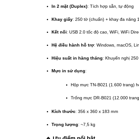
In 2 mặt (Duplex)
: Tích hợp sẵn, tự động
Khay giấy
: 250 tờ (chuẩn) + khay đa năng 1
Kết nối
: USB 2.0 tốc độ cao, WiFi, WiFi Dire
Hệ điều hành hỗ trợ
: Windows, macOS, Li
Hiệu suất in hàng tháng
: Khuyến nghị 250
Mực in sử dụng
:
Hộp mực TN-B021 (1.600 trang) h
Trống mực DR-B021 (12.000 trang
Kích thước
: 356 x 360 x 183 mm
Trọng lượng
: ~7,5 kg
🔹 Ưu điểm nổi bật