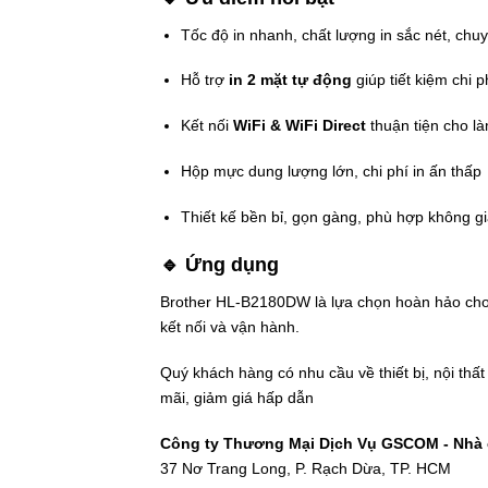
Tốc độ in nhanh, chất lượng in sắc nét, chu
Hỗ trợ
in 2 mặt tự động
giúp tiết kiệm chi p
Kết nối
WiFi & WiFi Direct
thuận tiện cho l
Hộp mực dung lượng lớn, chi phí in ấn thấp
Thiết kế bền bỉ, gọn gàng, phù hợp không g
🔹 Ứng dụng
Brother HL-B2180DW là lựa chọn hoàn hảo ch
kết nối và vận hành.
Quý khách hàng có nhu cầu về thiết bị, nội thấ
mãi, giảm giá hấp dẫn
Công ty Thương Mại Dịch Vụ GSCOM - Nhà c
37 Nơ Trang Long, P. Rạch Dừa, TP. HCM