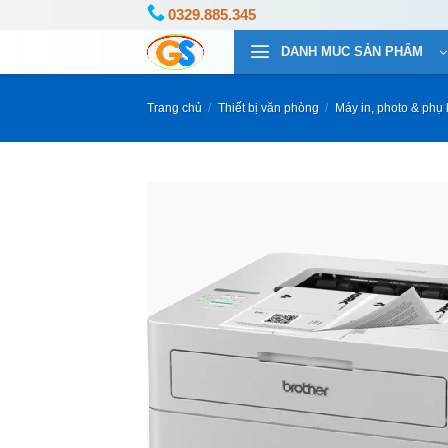
Bỏ
0329.885.345
qua
DANH MUC SẢN PHẨM
nội
dung
Trang chủ
/
Thiết bị văn phòng
/
Máy in, photo & phụ 