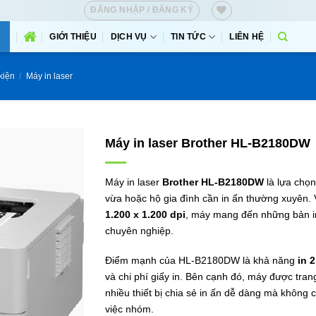
ĐĂNG NHẬP / ĐĂNG KÝ
GIỚI THIỆU
DỊCH VỤ
TIN TỨC
LIÊN HỆ
kiện
/
Máy in laser
Máy in laser Brother HL-B2180DW
Máy in laser
Brother HL-B2180DW
là lựa chọ
vừa hoặc hộ gia đình cần in ấn thường xuyên. 
1.200 x 1.200 dpi
, máy mang đến những bản in 
chuyên nghiệp.
Điểm mạnh của HL-B2180DW là khả năng
in 
và chi phí giấy in. Bên cạnh đó, máy được tran
nhiều thiết bị chia sẻ in ấn dễ dàng mà không
việc nhóm.