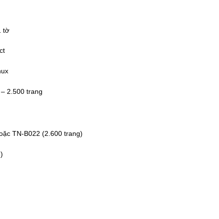
 tờ
ct
nux
 – 2.500 trang
oặc TN-B022 (2.600 trang)
)