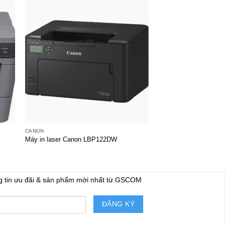
+
+
CANON
BROTHER
Máy in laser Brother 
Máy in laser Canon LBP122DW
nhanh, tiết kiệm, chuy
g tin ưu đãi & sản phẩm mới nhất từ GSCOM