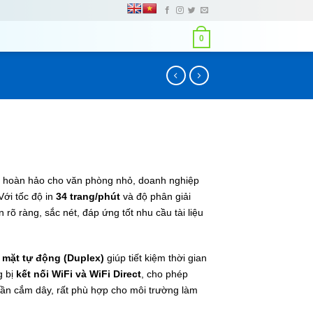
0
n hoàn hảo cho văn phòng nhỏ, doanh nghiệp
Với tốc độ in
34 trang/phút
và độ phân giải
rõ ràng, sắc nét, đáp ứng tốt nhu cầu tài liệu
2 mặt tự động (Duplex)
giúp tiết kiệm thời gian
g bị
kết nối WiFi và WiFi Direct
, cho phép
 cần cắm dây, rất phù hợp cho môi trường làm