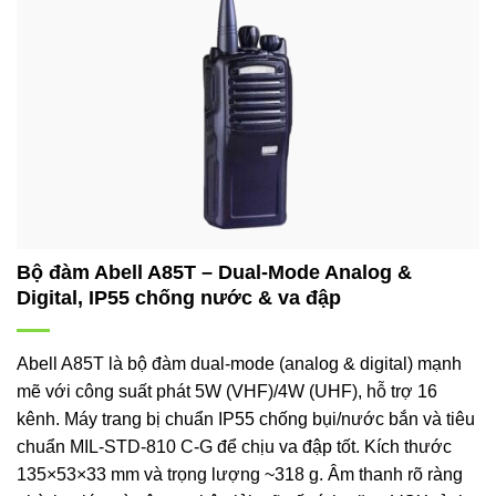
Bộ đàm Abell A85T – Dual-Mode Analog &
Digital, IP55 chống nước & va đập
Abell A85T là bộ đàm dual-mode (analog & digital) mạnh
mẽ với công suất phát 5W (VHF)/4W (UHF), hỗ trợ 16
kênh. Máy trang bị chuẩn IP55 chống bụi/nước bắn và tiêu
chuẩn MIL-STD-810 C-G để chịu va đập tốt. Kích thước
135×53×33 mm và trọng lượng ~318 g. Âm thanh rõ ràng