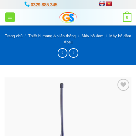
Bỏ
0329.885.345
qua
0
nội
dung
Trang chủ
/
Thiết bị mạng & viễn thông
/
Máy bộ đàm
/
Máy bộ đàm
Abell