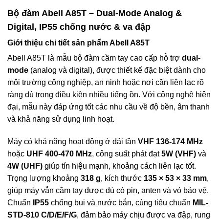
Bộ đàm Abell A85T – Dual-Mode Analog &
Digital, IP55 chống nước & va đập
Giới thiệu chi tiết sản phẩm Abell A85T
Abell A85T là mẫu bộ đàm cầm tay cao cấp hỗ trợ
dual-
mode
(analog và digital), được thiết kế đặc biệt dành cho
môi trường công nghiệp, an ninh hoặc nơi cần liên lạc rõ
ràng dù trong điều kiện nhiều tiếng ồn. Với công nghệ hiện
đại, mẫu này đáp ứng tốt các nhu cầu về độ bền, âm thanh
và khả năng sử dụng linh hoạt.
Máy có khả năng hoạt động ở dải tần
VHF 136-174 MHz
hoặc
UHF 400-470 MHz
, công suất phát đạt
5W (VHF)
và
4W (UHF)
giúp tín hiệu mạnh, khoảng cách liên lạc tốt.
Trọng lượng khoảng
318 g
, kích thước
135 × 53 × 33 mm
,
giúp máy vẫn cầm tay được dù có pin, anten và vỏ bảo vệ.
Chuẩn
IP55
chống bụi và nước bắn, cùng tiêu chuẩn
MIL-
STD-810 C/D/E/F/G
, đảm bảo máy chịu được va đập, rung