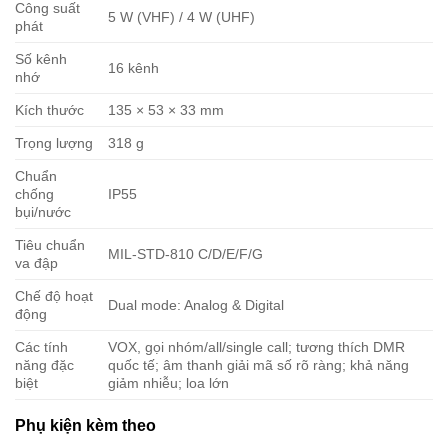
Công suất
5 W (VHF) / 4 W (UHF)
phát
Số kênh
16 kênh
nhớ
Kích thước
135 × 53 × 33 mm
Trọng lượng
318 g
Chuẩn
chống
IP55
bụi/nước
Tiêu chuẩn
MIL-STD-810 C/D/E/F/G
va đập
Chế độ hoạt
Dual mode: Analog & Digital
động
Các tính
VOX, gọi nhóm/all/single call; tương thích DMR
năng đặc
quốc tế; âm thanh giải mã số rõ ràng; khả năng
biệt
giảm nhiễu; loa lớn
Phụ kiện kèm theo