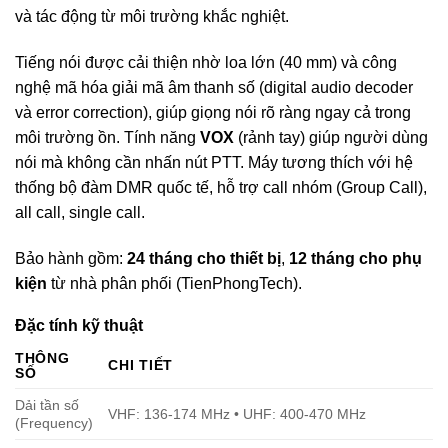
và tác động từ môi trường khắc nghiệt.
Tiếng nói được cải thiện nhờ loa lớn (40 mm) và công
nghệ mã hóa giải mã âm thanh số (digital audio decoder
và error correction), giúp giọng nói rõ ràng ngay cả trong
môi trường ồn. Tính năng
VOX
(rảnh tay) giúp người dùng
nói mà không cần nhấn nút PTT. Máy tương thích với hệ
thống bộ đàm DMR quốc tế, hỗ trợ call nhóm (Group Call),
all call, single call.
Bảo hành gồm:
24 tháng cho thiết bị
,
12 tháng cho phụ
kiện
từ nhà phân phối (TienPhongTech).
Đặc tính kỹ thuật
THÔNG
CHI TIẾT
SỐ
Dải tần số
VHF: 136-174 MHz • UHF: 400-470 MHz
(Frequency)