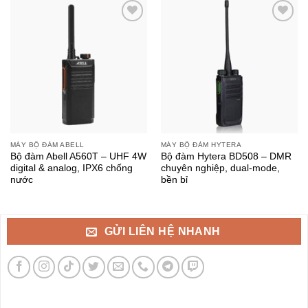
MÁY BỘ ĐÀM ABELL
MÁY BỘ ĐÀM HYTERA
Bộ đàm Abell A560T – UHF 4W
Bộ đàm Hytera BD508 – DMR
digital & analog, IPX6 chống
chuyên nghiệp, dual-mode,
nước
bền bỉ
GỬI LIÊN HỆ NHANH