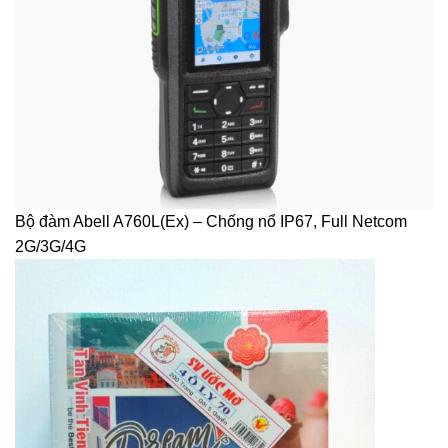
Bộ đàm Abell A760L(Ex) – Chống nổ IP67, Full Netcom
2G/3G/4G