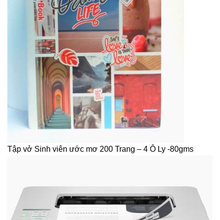
Tập vở Sinh viên ước mơ 200 Trang – 4 Ô Ly -80gms