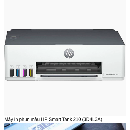
Máy in phun màu HP Smart Tank 210 (3D4L3A)