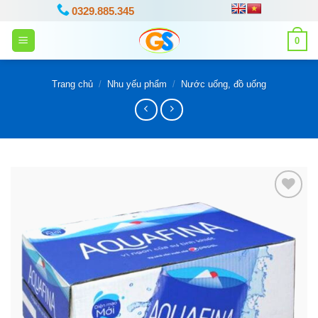
Bỏ
0329.885.345
qua
0
nội
dung
Trang chủ
/
Nhu yếu phẩm
/
Nước uống, đồ uống