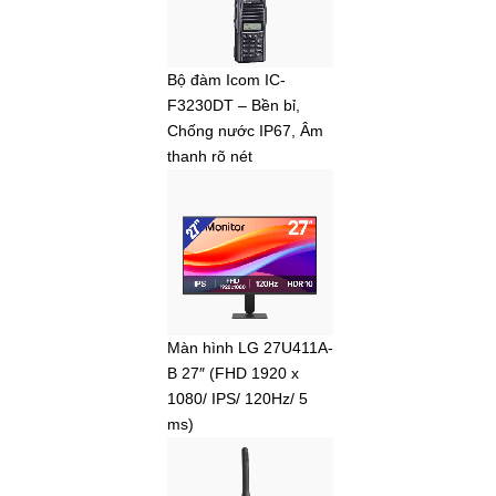
Bộ đàm Icom IC-
F3230DT – Bền bỉ,
Chống nước IP67, Âm
thanh rõ nét
Màn hình LG 27U411A-
B 27″ (FHD 1920 x
1080/ IPS/ 120Hz/ 5
ms)