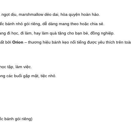
 ngọt dịu, marshmallow dẻo dai, hòa quyện hoàn hảo.
iếc bánh nhỏ gói riêng, dễ dàng mang theo hoặc chia sẻ.
ang đi học, đi làm, hay làm quà tặng cho bạn bè, đồng nghiệp.
uất bởi
Orion
– thương hiệu bánh kẹo nổi tiếng được yêu thích trên toàn
ọc tập, làm việc.
ong các buổi gặp mặt, tiệc nhỏ.
c bánh gói riêng)