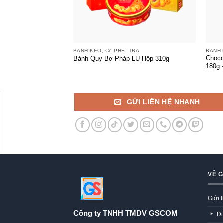
+
+
BÁNH KẸO, CÀ PHÊ, TRÀ
BÁNH 
Choco
Bánh Quy Bơ Pháp LU Hộp 310g
180g 
GỬI LIÊN HỆ NHANH
VỀ 
Giới 
Công ty TNHH TMDV GSCOM
Đi