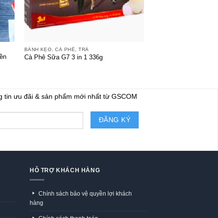
+
+
BÁNH KẸO, CÀ PHÊ, TRÀ
BÁNH KẸO, CÀ PHÊ, TR
yền
Cà Phê Sữa G7 3 in 1 336g
Trà Dilmah Hương Bạc
g tin ưu đãi & sản phẩm mới nhất từ GSCOM
HỖ TRỢ KHÁCH HÀNG
Chính sách bảo vệ quyền lợi khách
hàng