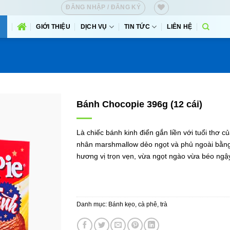
ĐĂNG NHẬP / ĐĂNG KÝ
GIỚI THIỆU
DỊCH VỤ
TIN TỨC
LIÊN HỆ
Bánh Chocopie 396g (12 cái)
Là chiếc bánh kinh điển gắn liền với tuổi thơ 
nhân marshmallow dẻo ngọt và phủ ngoài bằng
hương vị trọn vẹn, vừa ngọt ngào vừa béo ngậy
Danh mục:
Bánh kẹo, cà phê, trà