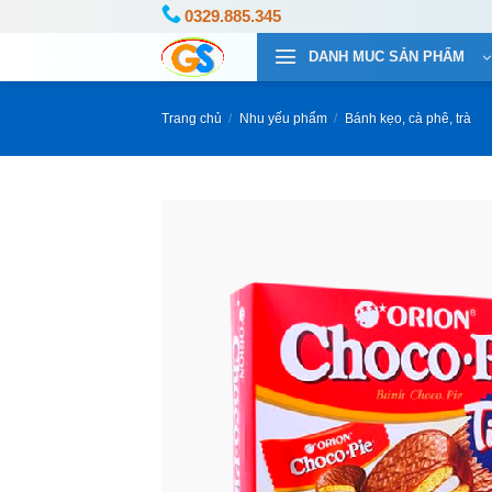
Bỏ
0329.885.345
qua
DANH MUC SẢN PHẨM
nội
dung
Trang chủ
/
Nhu yếu phẩm
/
Bánh kẹo, cà phê, trà