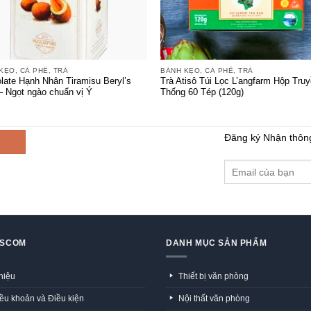
+
KẸO, CÀ PHÊ, TRÀ
BÁNH KẸO, CÀ PHÊ, TRÀ
late Hạnh Nhân Tiramisu Beryl’s
Trà Atisô Túi Lọc L’angfarm Hộp Tru
– Ngọt ngào chuẩn vị Ý
Thống 60 Tép (120g)
Đăng ký Nhận thôn
GSCOM
DANH MỤC SẢN PHẨM
thiệu
Thiết bị văn phòng
ều khoản và Điều kiện
Nội thất văn phòng