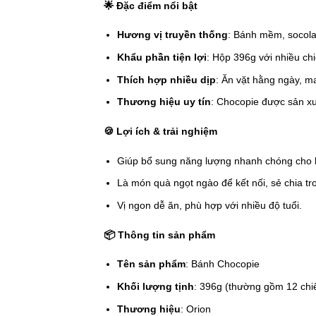
🌟
Đặc điểm nổi bật
Hương vị truyền thống
: Bánh mềm, socola
Khẩu phần tiện lợi
: Hộp 396g với nhiều ch
Thích hợp nhiều dịp
: Ăn vặt hằng ngày, m
Thương hiệu uy tín
: Chocopie được sản x
🍪
Lợi ích & trải nghiệm
Giúp bổ sung năng lượng nhanh chóng cho h
Là món quà ngọt ngào để kết nối, sẻ chia tr
Vị ngon dễ ăn, phù hợp với nhiều độ tuổi.
📦
Thông tin sản phẩm
Tên sản phẩm
: Bánh Chocopie
Khối lượng tịnh
: 396g (thường gồm 12 chiế
Thương hiệu
: Orion