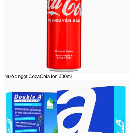
Nước ngọt CocaCola lon 330ml