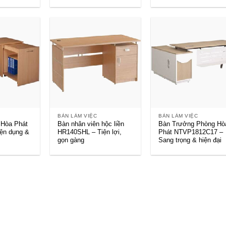
+
+
BÀN LÀM VIỆC
BÀN LÀM VIỆC
 Hòa Phát
Bàn nhân viên hộc liền
Bàn Trưởng Phòng Hò
ện dụng &
HR140SHL – Tiện lợi,
Phát NTVP1812C17 –
gọn gàng
Sang trọng & hiện đại