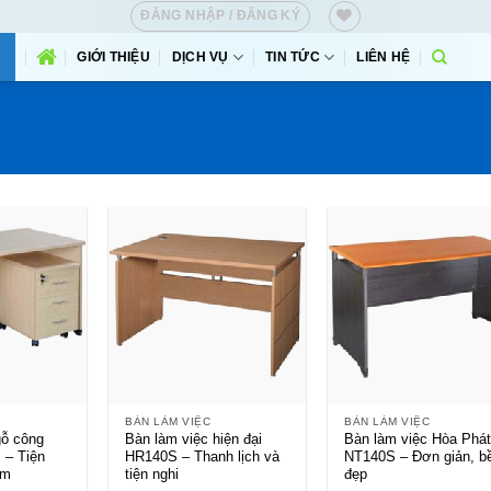
ĐĂNG NHẬP / ĐĂNG KÝ
GIỚI THIỆU
DỊCH VỤ
TIN TỨC
LIÊN HỆ
+
+
BÀN LÀM VIỆC
BÀN LÀM VIỆC
gỗ công
Bàn làm việc hiện đại
Bàn làm việc Hòa Phá
 – Tiện
HR140S – Thanh lịch và
NT140S – Đơn giản, b
ệm
tiện nghi
đẹp