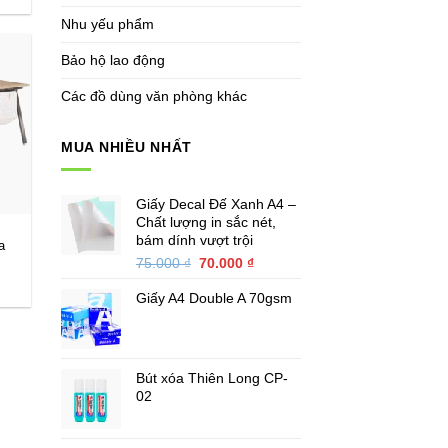
Nhu yếu phẩm
Bảo hộ lao động
Các đồ dùng văn phòng khác
MUA NHIỀU NHẤT
Giấy Decal Đế Xanh A4 –
Chất lượng in sắc nét,
bám dính vượt trội
a
Giá
Giá
75.000
₫
70.000
₫
gốc
hiện
Giấy A4 Double A 70gsm
là:
tại
75.000 ₫.
là:
70.000 ₫.
Bút xóa Thiên Long CP-
02