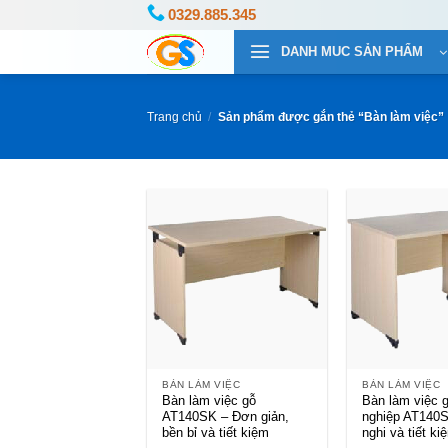
Bỏ
0329.885.345
qua
DANH MUC SẢN PHẨM
nội
dung
Trang chủ
/
Sản phẩm được gắn thẻ “Bàn làm việc”
+
+
BÀN LÀM VIỆC
BÀN LÀM VIỆC
Bàn làm việc gỗ
Bàn làm việc 
AT140SK – Đơn giản,
nghiệp AT140S
bền bỉ và tiết kiệm
nghi và tiết ki