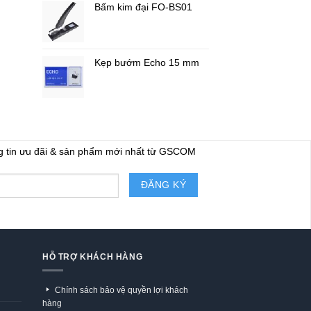
Bấm kim đại FO-BS01
Kẹp bướm Echo 15 mm
g tin ưu đãi & sản phẩm mới nhất từ GSCOM
HỖ TRỢ KHÁCH HÀNG
Chính sách bảo vệ quyền lợi khách
hàng