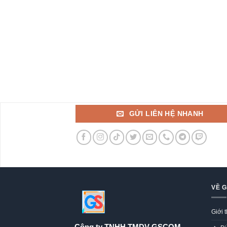
GỬI LIÊN HỆ NHANH
VỀ 
Giới 
Công ty TNHH TMDV GSCOM