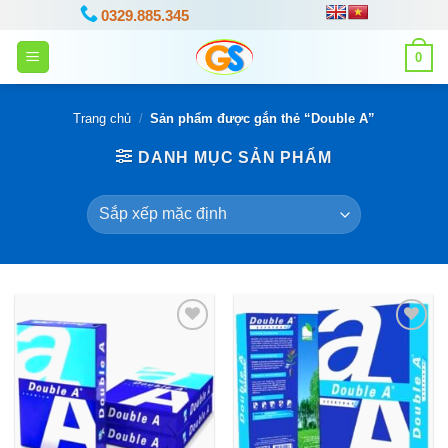
Bỏ
0329.885.345
qua
0
nội
dung
Trang chủ
/
Sản phẩm được gắn thẻ “Double A”
DANH MỤC SẢN PHẨM