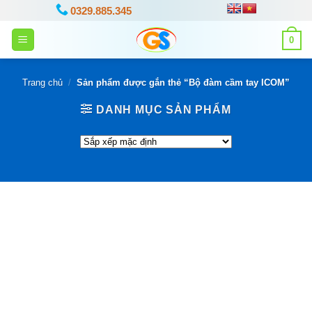
Bỏ
0329.885.345
qua
0
nội
dung
Trang chủ
/
Sản phẩm được gắn thẻ “Bộ đàm cầm tay ICOM”
DANH MỤC SẢN PHẨM